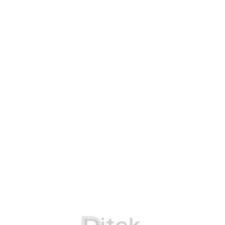
D
i
t
e
k